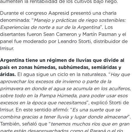
aumenten la rentabilidad de los cultivos bajo riego.
Durante el congreso Aapresid presentó una charla
denominada: “
Manejo y prácticas de riego sostenibles:
Experiencias de norte a sur de la Argentina
”. Los
disertantes fueron Sean Cameron y Martín Pasman y el
panel fue moderado por Leandro Storti, distribuidor de
Irrisur.
Argentina tiene un régimen de lluvias que divide al
país en zonas húmedas, subhúmedas, semiáridas y
áridas.
El agua sigue un ciclo en la naturaleza. “
Hay que
aprovechar los excesos de invierno o parte de la
primavera en donde el agua se acumula en los acuíferos,
sobre todo en la Pampa Húmeda, para poder usar esos
excesos en la época que necesitamos
”, explicó Storti de
Irrisur. En este sentido afirmó: “
Es una suerte que se
combina gracias a tener lluvia y lugar donde almacenar
”.
También, señaló que “
tenemos muchos ríos que en gran
parte están desaprovechados como el Paraná o el río