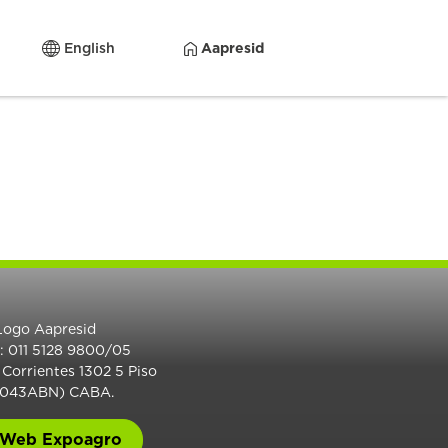
English
Aapresid
.: 011 5128 9800/05
 Corrientes 1302 5 Piso
1043ABN) CABA.
Web Expoagro