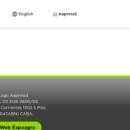
English
Aapresid
.: 011 5128 9800/05
 Corrientes 1302 5 Piso
1043ABN) CABA.
Web Expoagro