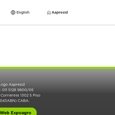
English
Aapresid
.: 011 5128 9800/05
 Corrientes 1302 5 Piso
1043ABN) CABA.
Web Expoagro