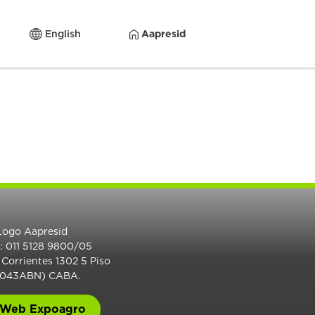
English
Aapresid
.: 011 5128 9800/05
 Corrientes 1302 5 Piso
1043ABN) CABA.
Web Expoagro