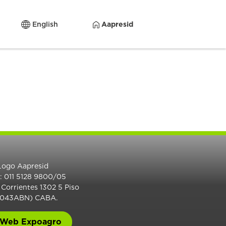
English
Aapresid
.: 011 5128 9800/05
 Corrientes 1302 5 Piso
1043ABN) CABA.
Web Expoagro