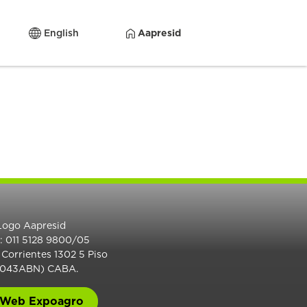
English
Aapresid
.: 011 5128 9800/05
 Corrientes 1302 5 Piso
1043ABN) CABA.
Web Expoagro