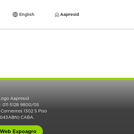
English
Aapresid
.: 011 5128 9800/05
 Corrientes 1302 5 Piso
1043ABN) CABA.
Web Expoagro