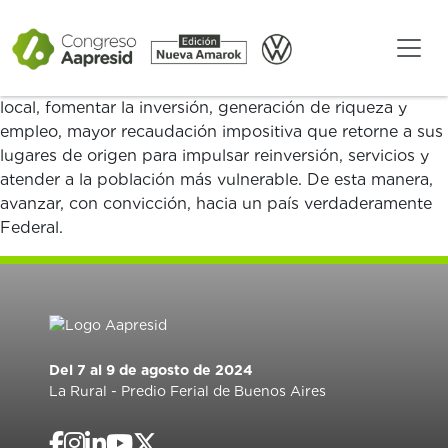
Cada año el QVA – Agenda Federal nos invita a todos
los ámbitos de la vida cotidiana, para hacer foco en
ideas madres que son clave para mejorar la calidad
institucional de nuestro país, promover el desarrollo
local, fomentar la inversión, generación de riqueza y
empleo, mayor recaudación impositiva que retorne a sus
lugares de origen para impulsar reinversión, servicios y
atender a la población más vulnerable. De esta manera,
avanzar, con convicción, hacia un país verdaderamente
Federal.
Del 7 al 9 de agosto de 2024
La Rural - Predio Ferial de Buenos Aires