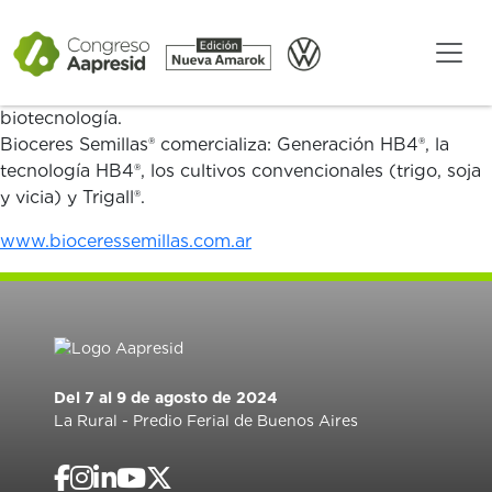
Bioceres Semillas® es una unidad de negocios que forma
parte del ecosistema de Bioceres Crop Solutions® (uno
de los pilares del grupo Bioceres enfocado en soluciones
para el agro) y ofrece cultivos diseñados con
biotecnología.
Bioceres Semillas® comercializa: Generación HB4®, la
tecnología HB4®, los cultivos convencionales (trigo, soja
y vicia) y Trigall®.
www.bioceressemillas.com.ar
Del 7 al 9 de agosto de 2024
La Rural - Predio Ferial de Buenos Aires