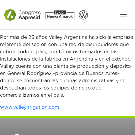
Con más de 3.500 equipos de riego instalados en el
país, y casi 250.000 equipos instalados en todo el
mundo, Valley es líder de mercado en riego y tecnología
de gestión de agua y energía solar para la agroindustria.
Por más de 25 años Valley Argentina ha sido la empresa
referente del sector, con una red de distribuidores que
cubren todo el país, con técnicos formados en las
instalaciones de la fábrica en Argentina y en el exterior.
Valley cuenta con una planta de producción y depósito
en General Rodríguez -provincia de Buenos Aires-
donde se encuentran las oficinas administrativas y se
despachan todos los equipos de riego que
comercializamos en el país.
www.valleyirrigation.com