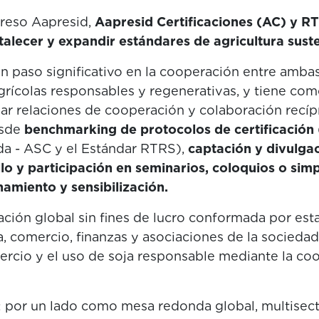
reso Aapresid,
Aapresid Certificaciones (AC) y R
lecer y expandir estándares de agricultura suste
n paso significativo en la cooperación entre amba
grícolas responsables y regenerativas, y tiene co
lar relaciones de cooperación y colaboración recíp
esde
benchmarking de protocolos de certificación
da - ASC y el Estándar RTRS),
captación y divulga
llo y participación en seminarios, coloquios o sim
amiento y sensibilización.
ción global sin fines de lucro conformada por es
a, comercio, finanzas y asociaciones de la socieda
ercio y el uso de soja responsable mediante la co
: por un lado como mesa redonda global, multisect