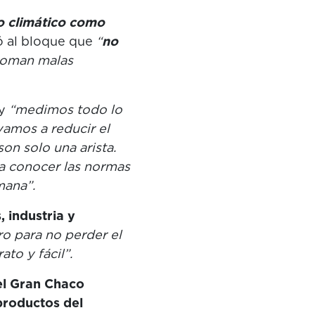
o climático como
ó al bloque que
“
no
 toman malas
y
“medimos todo lo
amos a reducir el
on solo una arista.
a conocer las normas
mana”.
 industria y
o para no perder el
to y fácil”.
del Gran Chaco
productos del