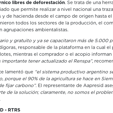
rnico libres de deforestación
. Se trata de una her
ado que permite realizar a nivel nacional una traz
os y de hacienda desde el campo de origen hasta e
nieron todos los sectores de la producción, el comer
n agrupaciones ambientalistas.
ario y gratuito y ya se capacitaron más de 5.000 
ígoras, responsable de la plataforma en la cual e
 lotes, mientras el comprador o el acopio informan
 importante tener actualizado el Renspa”,
recomen
rte lamentó que
“el sistema productivo argentino 
 porque el 90% de la agricultura se hace en Siemb
e fijar carbono”
. El representante de Aapresid as
te de la solución; claramente, no somos el proble
.
D - RTRS