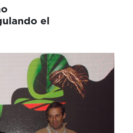
mo
gulando el