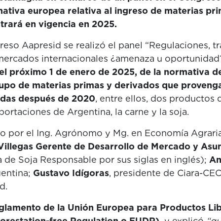
mativa europea relativa al ingreso de materias pr
trará en vigencia en 2025.
eso Aapresid se realizó el panel “Regulaciones, tr
s mercados internacionales ¿amenaza u oportunidad
 el próximo 1 de enero de 2025, de la normativa d
rupo de materias primas y derivados que proveng
adas después de 2020
, entre ellos, dos productos 
ortaciones de Argentina, la carne y la soja.
o por el Ing. Agrónomo y Mg. en Economía Agrari
Villegas Gerente de Desarrollo de Mercado y Asu
de Soja Responsable por sus siglas en inglés);
An
gentina;
Gustavo Idígoras
, presidente de Ciara-CEC
d.
glamento de la Unión Europea para Productos Lib
orestation-free Regulation o EUDR),
y explicó
“qu