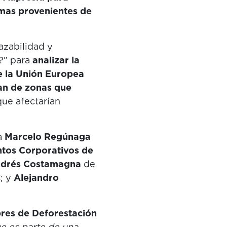
imas provenientes de
azabilidad y
?” para
analizar la
e la Unión Europea
an de zonas que
que afectarían
a
Marcelo Regúnaga
ntos Corporativos de
drés Costamagna
de
; y
Alejandro
res de Deforestación
e es parte de una