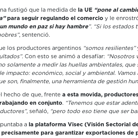
na fustigó que la medida de
la UE
“pone al cambi
a”
para seguir regulando el comercio
y le enrostr
 un mundo en paz si hay hambre
”. “Si los estados
pobres”
, sentenció.
que los productores argentinos
“somos resilientes”
ultados”
. Con esto se animó a desafíar:
“Nosotros v
o solamente a medir las huellas ambientales, que s
le impacto: económico, social y ambiental. Vamos 
ue son, finalmente, una herramienta de gestión hu
l hecho de que, frente
a esta movida, productores,
trabajando en conjunto
.
“Tenemos que estar adentr
ductores”
, señaló,
“pero todo eso tiene que ser bara
 apuntaba a
la plataforma Visec (Visión Sectorial 
 precisamente para garantizar exportaciones de 