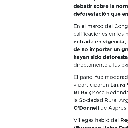
debatir sobre la nor
deforestación que en
En el marco del Congr
calificaciones en lo
entrada en vigencia,
de no importar un g
hayan sido deforest
directamente a las exp
El panel fue moderad
y participaron
Laura 
RTRS (
Mesa Redonda 
la Sociedad Rural Ar
O’Donnell
de Aapresi
Villegas habló del
Re
(European Union Def