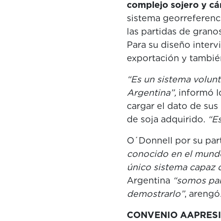
complejo sojero y cá
sistema georreferenci
las partidas de gran
Para su diseño intervi
exportación y tambié
“Es un sistema volunt
Argentina”,
informó Id
cargar el dato de sus
de soja adquirido.
“Es
O´Donnell por su pa
conocido en el mundo,
único sistema capaz d
Argentina
“somos par
demostrarlo”
, arengó
CONVENIO AAPRESI